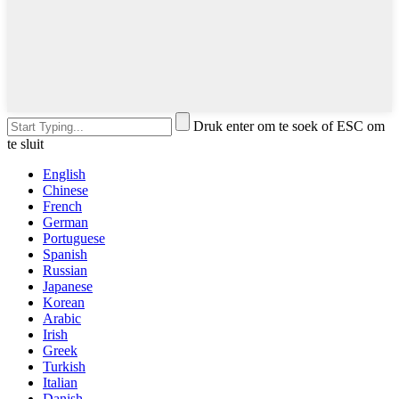
Druk enter om te soek of ESC om
te sluit
English
Chinese
French
German
Portuguese
Spanish
Russian
Japanese
Korean
Arabic
Irish
Greek
Turkish
Italian
Danish