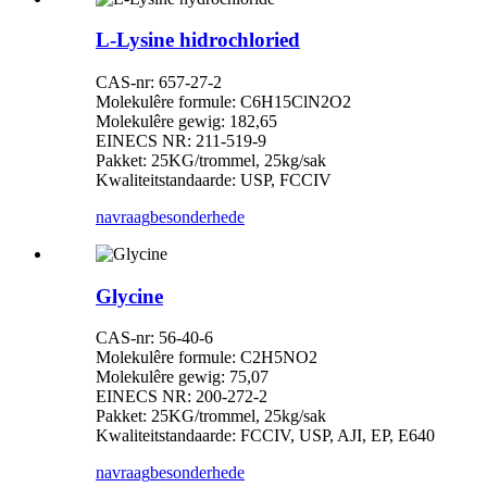
L-Lysine hidrochloried
CAS-nr: 657-27-2
Molekulêre formule: C6H15ClN2O2
Molekulêre gewig: 182,65
EINECS NR: 211-519-9
Pakket: 25KG/trommel, 25kg/sak
Kwaliteitstandaarde: USP, FCCIV
navraag
besonderhede
Glycine
CAS-nr: 56-40-6
Molekulêre formule: C2H5NO2
Molekulêre gewig: 75,07
EINECS NR: 200-272-2
Pakket: 25KG/trommel, 25kg/sak
Kwaliteitstandaarde: FCCIV, USP, AJI, EP, E640
navraag
besonderhede