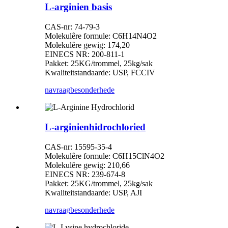
L-arginien basis
CAS-nr: 74-79-3
Molekulêre formule: C6H14N4O2
Molekulêre gewig: 174,20
EINECS NR: 200-811-1
Pakket: 25KG/trommel, 25kg/sak
Kwaliteitstandaarde: USP, FCCIV
navraag
besonderhede
L-arginienhidrochloried
CAS-nr: 15595-35-4
Molekulêre formule: C6H15ClN4O2
Molekulêre gewig: 210,66
EINECS NR: 239-674-8
Pakket: 25KG/trommel, 25kg/sak
Kwaliteitstandaarde: USP, AJI
navraag
besonderhede