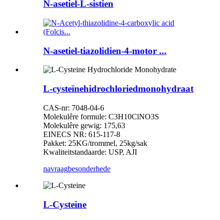
N-asetiel-L-sistien
N-asetiel-tiazolidien-4-motor ...
L-cysteïnehidrochloriedmonohydraat
CAS-nr: 7048-04-6
Molekulêre formule: C3H10ClNO3S
Molekulêre gewig: 175,63
EINECS NR: 615-117-8
Pakket: 25KG/trommel, 25kg/sak
Kwaliteitstandaarde: USP, AJI
navraag
besonderhede
L-Cysteine