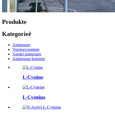
Produkte
Kategorieë
Aminosure
Voertoevoegings
Asetiel aminosure
Aminosuur kunsmis
L-Cystine
L-Cysteine