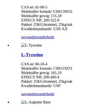
CAS-nr: 61-90-5
Molekulêre formule: C6H13NO2
Molekulêre gewig: 131,18
EINECS NR: 200-522-0
Pakket: 25KG/trommel, 25kg/sak
Kwaliteitstandaarde: USP, AJI
navraag
besonderhede
L-Tyrosine
CAS-nr: 60-18-4
Molekulêre formule: C9H11NO3
Molekulêre gewig: 181,19
EINECS NR: 200-460-4
Pakket: 25KG/trommel, 25kg/sak
Kwaliteitstandaarde: USP
navraag
besonderhede