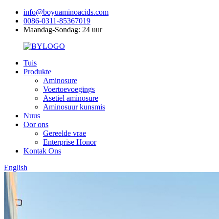
info@boyuaminoacids.com
0086-0311-85367019
Maandag-Sondag: 24 uur
Tuis
Produkte
Aminosure
Voertoevoegings
Asetiel aminosure
Aminosuur kunsmis
Nuus
Oor ons
Gereelde vrae
Enterprise Honor
Kontak Ons
English