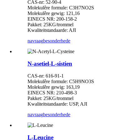
CAS-nr: 52-90-4
Molekulêre formule: C3H7NO2S
Molekulêre gewig: 121,16
EINECS NR: 200-158-2
Pakket: 25KG/trommel
Kwaliteitstandaarde: AJI
navraag
besonderhede
N-asetiel-L-sistien
CAS-nr: 616-91-1
Molekulêre formule: C5H9NO3S
Molekulêre gewig: 163,19
EINECS NR: 210-498-3
Pakket: 25KG/trommel
Kwaliteitstandaarde: USP, AJI
navraag
besonderhede
L-Leucine