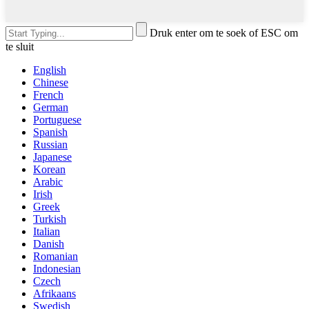
Druk enter om te soek of ESC om
te sluit
English
Chinese
French
German
Portuguese
Spanish
Russian
Japanese
Korean
Arabic
Irish
Greek
Turkish
Italian
Danish
Romanian
Indonesian
Czech
Afrikaans
Swedish